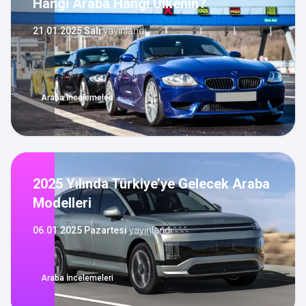
Hangi Araba Hangi Ülkenin?
21.01.2025 Salı
yayınlandı
Araba İncelemeleri
2025 Yılında Türkiye’ye Gelecek Araba
Modelleri
06.01.2025 Pazartesi
yayınlandı
Araba İncelemeleri