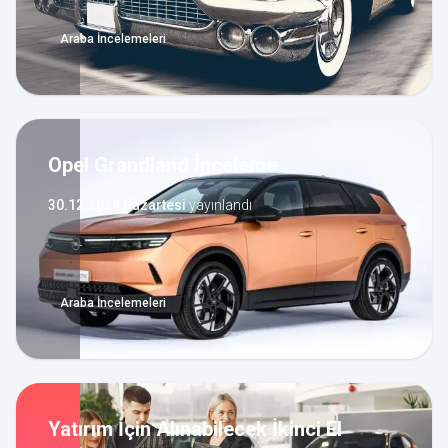
Araba İncelemeleri
Opel Grandland İnceleme
30.12.2024 Pazartesi
yayınlandı
Araba İncelemeleri
Yatırım İçin Alınabilecek İkinci El