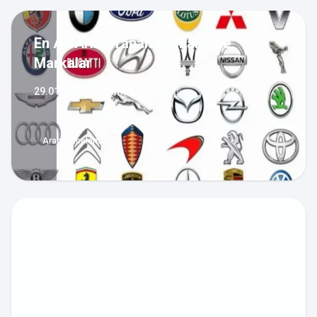
En Az Arıza Yapan Arabalar ve
Markalar
29.01.2025 Çarşamba
yayınlandı
Araba İncelemeleri