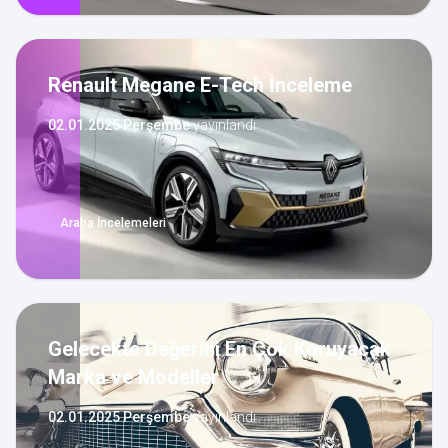
Renault Megane E-Tech İnceleme
02.01.2025 Perşembe
yayınlandı
Araba İncelemeleri
Gelecekte Değerini En Çok Koruyacak
Marka ve Modeller
02.01.2025 Perşembe
yayınlandı