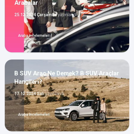
Arabalar
25.12.2024 Çarşamba
yayınlandı
Araba İncelemeleri
B SUV Araç Ne Demek? B SUV Araçlar
Hangileri?
17.12.2024 Salı
yayınlandı
Araba İncelemeleri