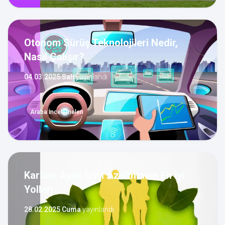
Otonom Sürüş Teknolojileri Nedir,
Nasıl Çalışır?
04.03.2025 Salı
yayınlandı
Araba İncelemeleri
Karbon Ayak İzini Azaltmanın En İyi
Yolları
28.02.2025 Cuma
yayınlandı