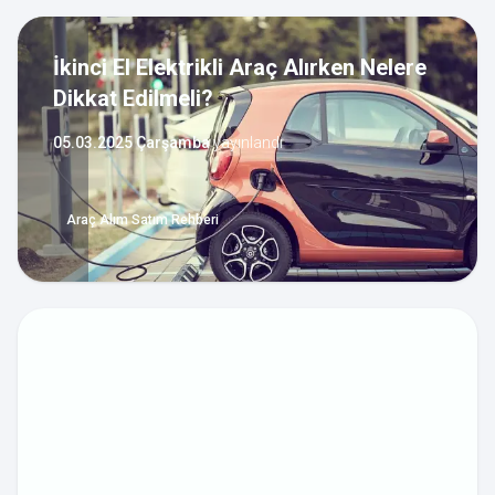
İkinci El Elektrikli Araç Alırken Nelere
Dikkat Edilmeli?
05.03.2025 Çarşamba
yayınlandı
Araç Alım Satım Rehberi