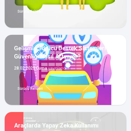
Sürücü Rehberi
Gelişmiş Sürücü Destek Sistemleri
Güvenliği Nasıl Artırıyor?
28.02.2025 Cuma
yayınlandı
Sürücü Rehberi
Araçlarda Yapay Zeka Kullanımı