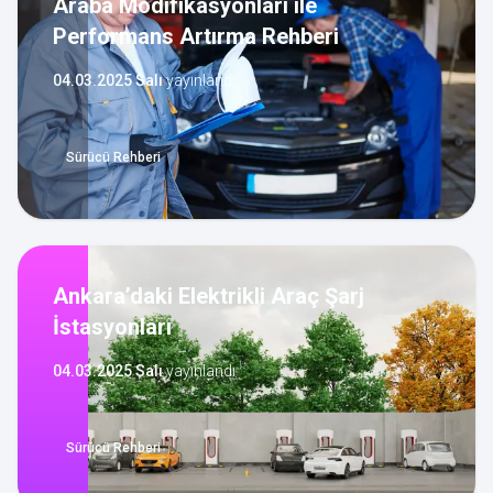
Araba Modifikasyonları ile
Performans Artırma Rehberi
04.03.2025 Salı
yayınlandı
Sürücü Rehberi
Ankara’daki Elektrikli Araç Şarj
İstasyonları
04.03.2025 Salı
yayınlandı
Sürücü Rehberi