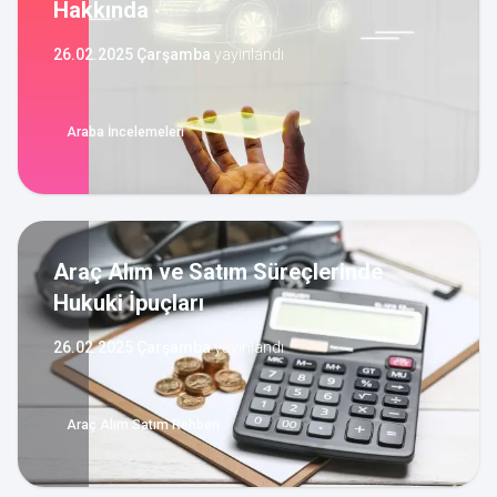
Hakkında
26.02.2025 Çarşamba
yayınlandı
Araba İncelemeleri
Araç Alım ve Satım Süreçlerinde
Hukuki İpuçları
26.02.2025 Çarşamba
yayınlandı
Araç Alım Satım Rehberi