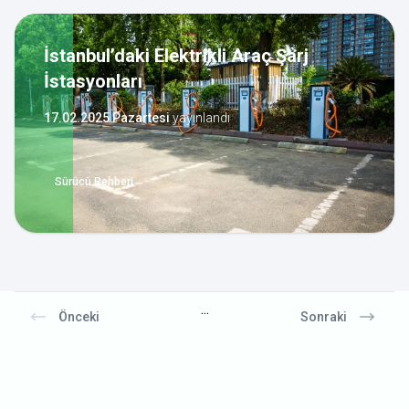
İstanbul’daki Elektrikli Araç Şarj
İstasyonları
17.02.2025 Pazartesi
yayınlandı
Sürücü Rehberi
...
Önceki
Sonraki