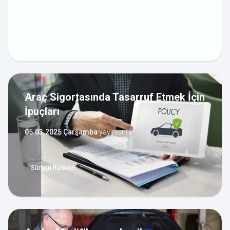
Araç Sigortasında Tasarruf Etmek İçin
İpuçları
05.03.2025 Çarşamba
yayınlandı
Sürücü Rehberi