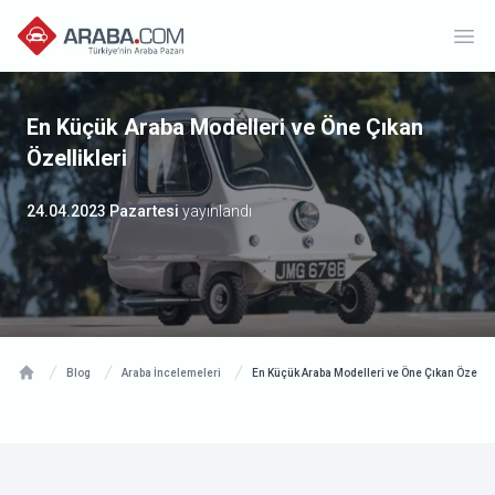
Ope
En Küçük Araba Modelleri ve Öne Çıkan
Özellikleri
24.04.2023 Pazartesi
yayınlandı
Blog
Araba İncelemeleri
En Küçük Araba Modelleri ve Öne Çıkan Özellikl
Home