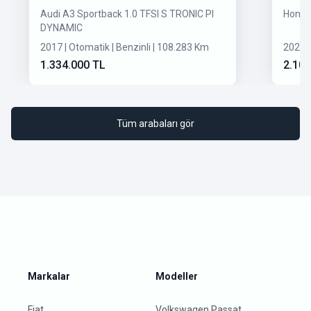
Audi A3 Sportback 1.0 TFSI S TRONIC PI
Honda
DYNAMIC
2017 | Otomatik | Benzinli | 108.283 Km
2020 |
1.334.000 TL
2.100
Tüm arabaları gör
Markalar
Modeller
Fiat
Volkswagen Passat