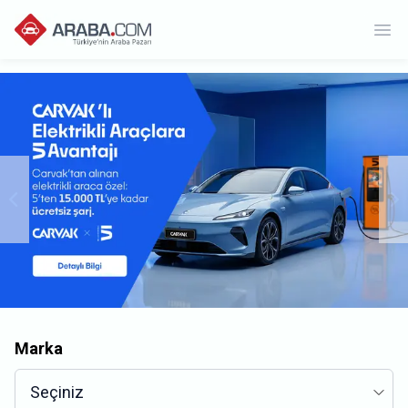
Ope
Marka