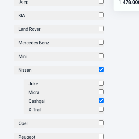
Jeep
1.478.00
KIA
Land Rover
Mercedes Benz
Mini
Nissan
Juke
Micra
Qashqai
X-Trail
Opel
Peugeot