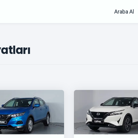
Araba Al
atları
r for
qashqai