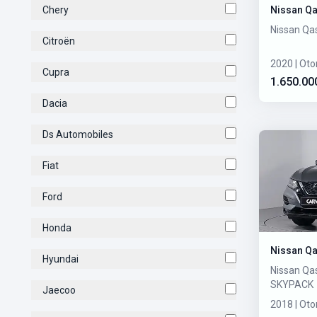
Chery
Nissan Q
Nissan Qa
Citroën
2020 | Oto
Cupra
1.650.00
Dacia
Ds Automobiles
Fiat
Ford
Honda
Nissan Q
Hyundai
Nissan Qa
SKYPACK
Jaecoo
2018 | Oto