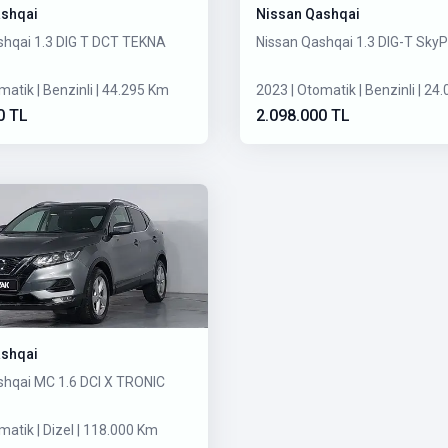
ashqai
Nissan Qashqai
shqai 1.3 DIG T DCT TEKNA
Nissan Qashqai 1.3 DIG-T Sky
matik | Benzinli | 44.295 Km
2023 | Otomatik | Benzinli | 24
0 TL
2.098.000 TL
ashqai
shqai MC 1.6 DCI X TRONIC
matik | Dizel | 118.000 Km