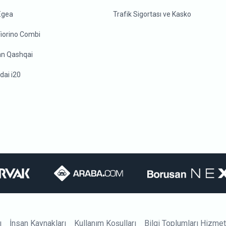
 Egea
Trafik Sigortası ve Kasko
Fiorino Combi
an Qashqai
dai i20
ı
İnsan Kaynakları
Kullanım Koşulları
Bilgi Toplumları Hizmet