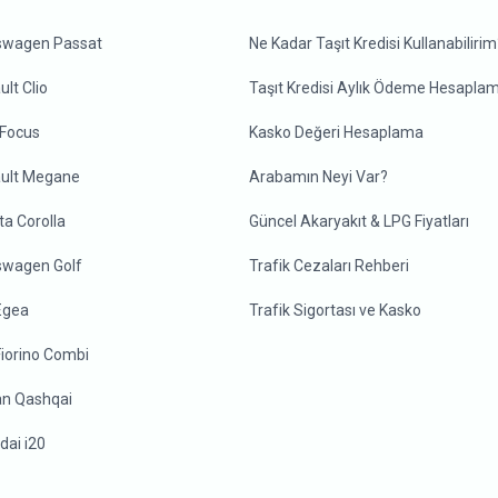
swagen Passat
Ne Kadar Taşıt Kredisi Kullanabilirim
lt Clio
Taşıt Kredisi Aylık Ödeme Hesapla
 Focus
Kasko Değeri Hesaplama
ult Megane
Arabamın Neyi Var?
ta Corolla
Güncel Akaryakıt & LPG Fiyatları
swagen Golf
Trafik Cezaları Rehberi
 Egea
Trafik Sigortası ve Kasko
Fiorino Combi
an Qashqai
dai i20