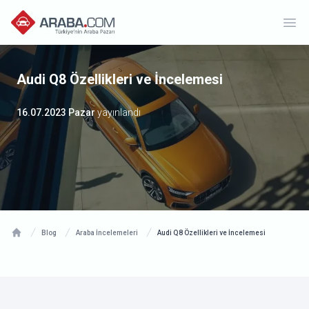
Ope
Audi Q8 Özellikleri ve İncelemesi
16.07.2023 Pazar
yayınlandı
Blog
Araba İncelemeleri
Audi Q8 Özellikleri ve İncelemesi
Home