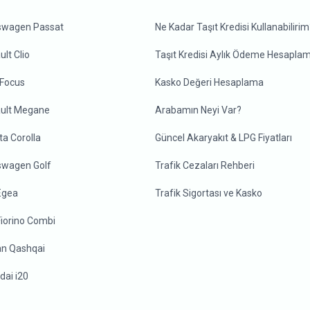
swagen Passat
Ne Kadar Taşıt Kredisi Kullanabilirim
lt Clio
Taşıt Kredisi Aylık Ödeme Hesapla
 Focus
Kasko Değeri Hesaplama
ult Megane
Arabamın Neyi Var?
ta Corolla
Güncel Akaryakıt & LPG Fiyatları
swagen Golf
Trafik Cezaları Rehberi
 Egea
Trafik Sigortası ve Kasko
Fiorino Combi
an Qashqai
dai i20