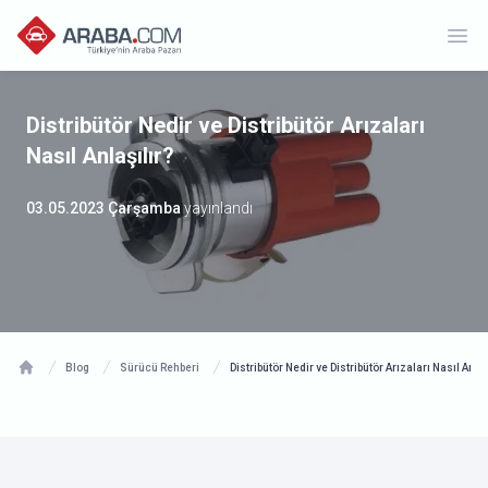
Ope
Distribütör Nedir ve Distribütör Arızaları
Nasıl Anlaşılır?
03.05.2023 Çarşamba
yayınlandı
Blog
Sürücü Rehberi
Distribütör Nedir ve Distribütör Arızaları Nasıl Anlaş
Home