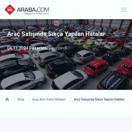
Ope
Araç Satışında Sıkça Yapılan Hatalar
04.11.2024 Pazartesi
yayınlandı
Blog
Araç Alım Satım Rehberi
Araç Satışında Sıkça Yapılan Hatalar
Home