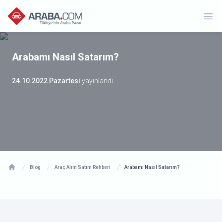
Ope
Arabamı Nasıl Satarım?
24.10.2022 Pazartesi
yayınlandı
Blog
Araç Alım Satım Rehberi
Arabamı Nasıl Satarım?
Home