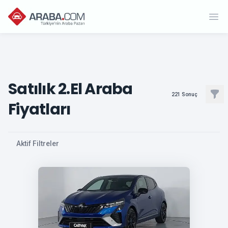
Ope
Satılık 2.El Araba
Filt
221
Sonuç
Fiyatları
, active
Aktif Filtreler