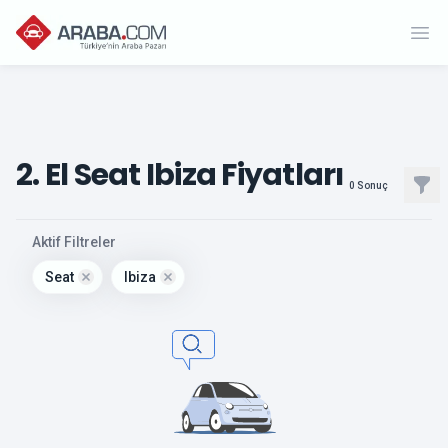
Ope
2. El Seat Ibiza Fiyatları
Filt
0
Sonuç
, active
Aktif Filtreler
Seat
Ibiza
Remove filter for
Remove filter for
seat
ibiza