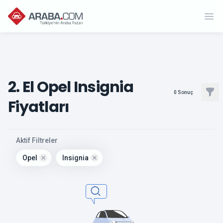
Ope
2. El Opel Insignia
Filt
0
Sonuç
Fiyatları
, active
Aktif Filtreler
Opel
Insignia
Remove filter for
Remove filter for
opel
insignia