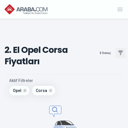
Ope
2. El Opel Corsa
Filt
0
Sonuç
Fiyatları
, active
Aktif Filtreler
Opel
Corsa
Remove filter for
Remove filter for
opel
corsa