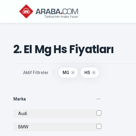
2. El Mg Hs Fiyatları
, active
Aktif Filtreler
MG
HS
Remove filter for
Remove filter for
mg
hs
Marka
Audi
BMW