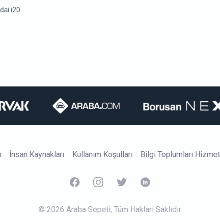
dai i20
ı
İnsan Kaynakları
Kullanım Koşulları
Bilgi Toplumları Hizmet
Araba.com Facebook
Araba.com Instagram
Araba.com Twitter
Araba.com Linkedin
© 2026 Araba Sepeti, Tüm Hakları Saklıdır.