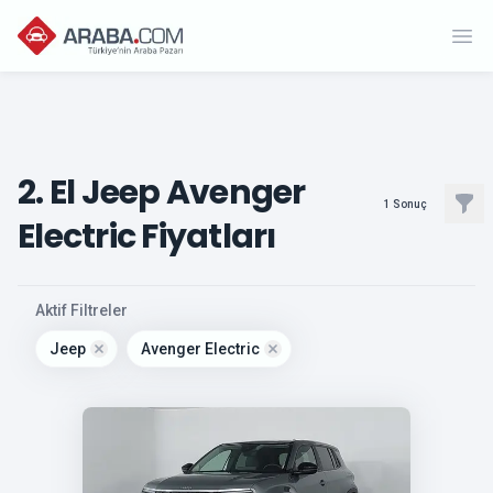
Ope
2. El Jeep Avenger
Filt
1
Sonuç
Electric Fiyatları
, active
Aktif Filtreler
Jeep
Avenger Electric
Remove filter for
jeep
Remove filter for
avenger-elect