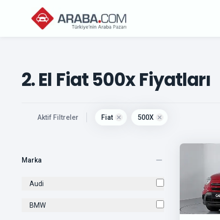
2. El Fiat 500x Fiyatları
, active
Aktif Filtreler
Fiat
500X
Remove filter for
Remove filter for
fiat
5
Marka
Audi
BMW