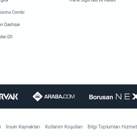
 Egea
Trafik Sigortası ve Kasko
Fiorino Combi
an Qashqai
dai i20
ı
İnsan Kaynakları
Kullanım Koşulları
Bilgi Toplumları Hizmet