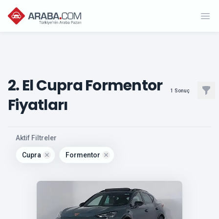
Ope
2. El Cupra Formentor
Filt
1
Sonuç
Fiyatları
, active
Aktif Filtreler
Cupra
Formentor
Remove filter for
cupra
Remove filter for
formentor