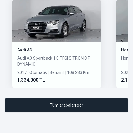
Audi A3
Hond
Audi A3 Sportback 1.0 TFSI S TRONIC PI
Honda
DYNAMIC
2017 | Otomatik | Benzinli | 108.283 Km
2020 |
1.334.000 TL
2.100
Tüm arabaları gör