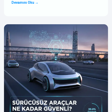
Devamını Oku
→